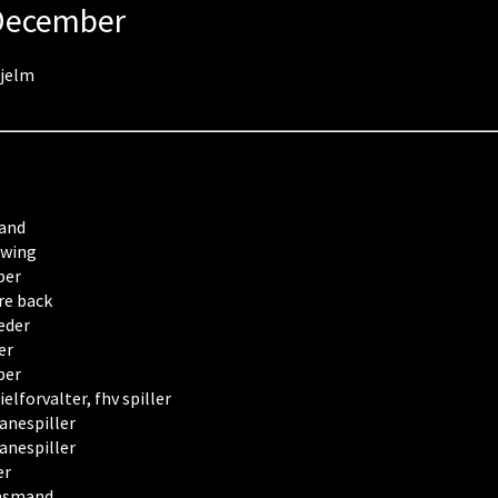
 December
Hjelm
and
 wing
ber
re back
eder
er
ber
elforvalter, fhv spiller
anespiller
anespiller
er
nsmand