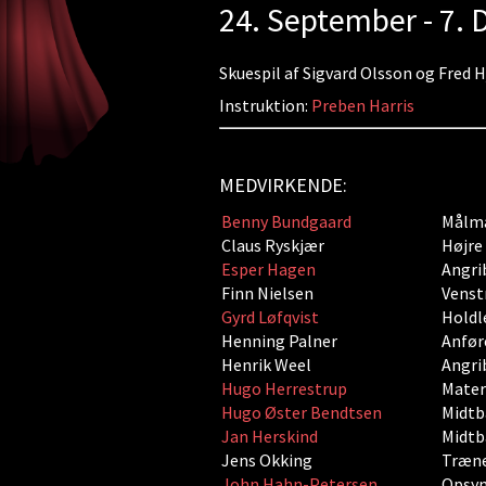
24. September - 7.
Skuespil af Sigvard Olsson og Fred 
Instruktion:
Preben Harris
MEDVIRKENDE:
Benny Bundgaard
Målm
Claus Ryskjær
Højre
Esper Hagen
Angri
Finn Nielsen
Venst
Gyrd Løfqvist
Holdl
Henning Palner
Anfør
Henrik Weel
Angri
Hugo Herrestrup
Materi
Hugo Øster Bendtsen
Midtb
Jan Herskind
Midtb
Jens Okking
Træn
John Hahn-Petersen
Opsy