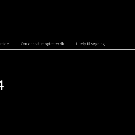
rside
Om danskfilmogteater.dk
Hjælp til søgning
4