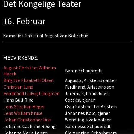
Det Kongelige Teater
16. Februar
Komedie i 4 akter af August von Kotzebue
MEDVIRKENDE:
August Christian Wilhelm
Baron Schaubrodt
Haack
Birgitte Elisabeth Olsen
Augusta, Arlsteins datter
Christian Lund
Ferdinand, Arlsteins søn
Ferdinand Ludvig Lindgreen
Jeremias, bondeknøs
Hans Bull Rind
Cottica, tjener
Jens Stephan Heger
Overforstmester Arlstein
Jens William Kruse
Johannes Kold, tjener
Johan Christopher Due
Wendling, skoleholder
Johanne Cathrine Rosing
Baronesse Schaubrodt
Johanne Marie Lange
Clementine, Schaubrodts