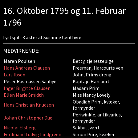
16. Oktober 1795 og 11. Februar
1796
Lystspil i 3 akter af Susanne Centlivre
MEDVIRKENDE:
Maren Poulsen
Betty, tjenestepige
Hans Andreas Clausen
Freeman, Harcourts ven
Lars Ibsen
John, Prims dreng
Peter Rasmussen Saabye
Kaptajn Harcourt
Inger Birgitte Clausen
Madam Prim
Ellen Marie Smidth
Miss Nancy Lovely
Obadiah Prim, kvæker,
Hans Christian Knudsen
formynder
Periwinkle, antikvarius,
Johan Christopher Due
formynder
Nicolai Elsberg
Sakbut, vært
Ferdinand Ludvig Lindgreen
Simon Pure, kvæker