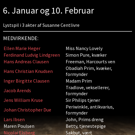
6. Januar og 10. Februar
Lystspil i 3 akter af Susanne Centlivre
MEDVIRKENDE:
Ellen Marie Heger
Miss Nancy Lovely
Ferdinand Ludvig Lindgreen
Simon Pure, kvæker
Hans Andreas Clausen
Freeman, Harcourts ven
Obadiah Prim, kvæker,
Hans Christian Knudsen
formynder
Inger Birgitte Clausen
Madam Prim
Tradlove, veksellerer,
Jacob Arends
formynder
Jens William Kruse
Sir Philips tjener
Periwinkle, antikvarius,
Johan Christopher Due
formynder
Lars Ibsen
John, Prims dreng
Maren Poulsen
Betty, tjenestepige
Nicolai Elsberg
Sakbut, vært