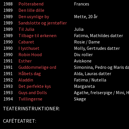
1988
Polterabend
Frances
1989
Den lille dille
1989
Den usynlige by
Mette, 20 år
1989
Sandslotte og jerntøfler
1989
Til Julia
Julia
1989
Tilbage til ørkenen
Fatima, Mathildes datter
1990
Cabaret
Rosie / Dame
1990
I lysthuset
Molly, Gertrudes datter
1990
Robin Hood
Div. roller
1991
Esther
Aviskone
1991
Guddommelige ord
Simonina, Pedro og Maris d
1991
Håbets dag
Alda, Lauras datter
1992
Aladdin
Fatima / Nutella
1993
Det perfekte kys
Margareta
1993
Guys and Dolls
Agathe, frelserpige / Mini,
1994
Tvillingerne
Skøge
TEATERINSTRUKTIONER:
CAFÉTEATRET: