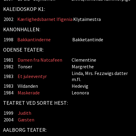
KALEIDOSKOP K1:
2002
Kærlighedsbarnet Ifigenia
Klytaimestra
KANONHALLEN:
1998
Bakkantinderne
Bakketantinde
ODENSE TEATER:
1981
Damen fra Natcafeen
Clementine
1982
Tonser
Margrethe
Linda, Mrs. Fezzwigs datter
1983
Et juleeventyr
m.fl.
1983
Vildanden
Hedevig
1984
Maskerade
Leonora
TEATRET VED SORTE HEST:
1999
Judith
2004
Gæsten
AALBORG TEATER: