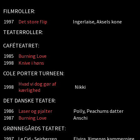
FILMROLLER:
1997
Det store flip
Ingerlaise, Aksels kone
TEATERROLLER:
CAFÉTEATRET:
1985
Burning Love
1998
Knive i høns
COLE PORTER TURNEEN:
Hvad vi dog gør af
1998
Nikki
kærlighed
DET DANSKE TEATER:
1986
Laser og pjalter
Polly, Peachums datter
1987
Burning Love
Anschi
GRØNNEGÅRDS TEATRET:
1997
Le Cid - Sejrherren
Elvira, Ximenas kammerpige