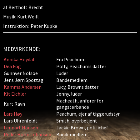
af Bertholt Brecht
Musik: Kurt Weill
Instruktion: Peter Kupke
MEDVIRKENDE:
Annika Hoydal
Fru Peachum
Dea Fog
Polly, Peachums datter
Gunnver Nolsøe
Luder
Jens Jørn Spottag
Bandemedlem
Kamma Andersen
Lucy, Browns datter
Kit Eichler
Jenny, luder
Macheath, anfører for
Kurt Ravn
gangsterbande
Lars Høy
Peachum, ejer af tiggerudstyr
Lars Uhrenfeldt
Smith, overbetjent
Lennart Hansen
Jackie Brown, politichef
Peder Holm Johansen
Bandemedlem