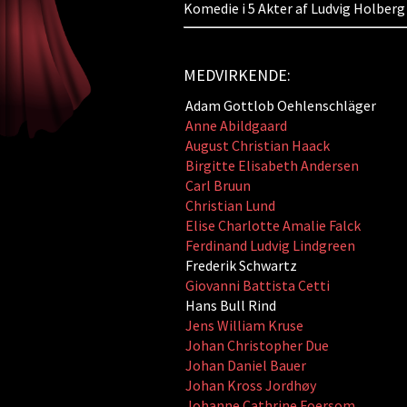
Komedie i 5 Akter af Ludvig Holberg
MEDVIRKENDE:
Adam Gottlob Oehlenschläger
Anne Abildgaard
August Christian Haack
Birgitte Elisabeth Andersen
Carl Bruun
Christian Lund
Elise Charlotte Amalie Falck
Ferdinand Ludvig Lindgreen
Frederik Schwartz
Giovanni Battista Cetti
Hans Bull Rind
Jens William Kruse
Johan Christopher Due
Johan Daniel Bauer
Johan Kross Jordhøy
Johanne Cathrine Foersom