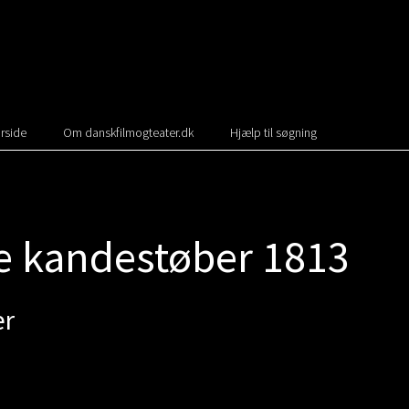
rside
Om danskfilmogteater.dk
Hjælp til søgning
ke kandestøber 1813
er