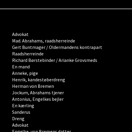
Advokat
Mad. Abrahams, raadsherreinde
Gert Buntmager / Oldermandens kontrapart
Raadsherreinde
Richard Børstebinder / Arianke Grovsmeds
En mand
Anneke, pige
Henrik, kandestøberdreng
Herman von Bremen
Jockum, Abrahams tjener
Antonius, Engelkes bejler
En kærling
Sanderus
Dreng
Advokat
Engelke, von Bremens datter