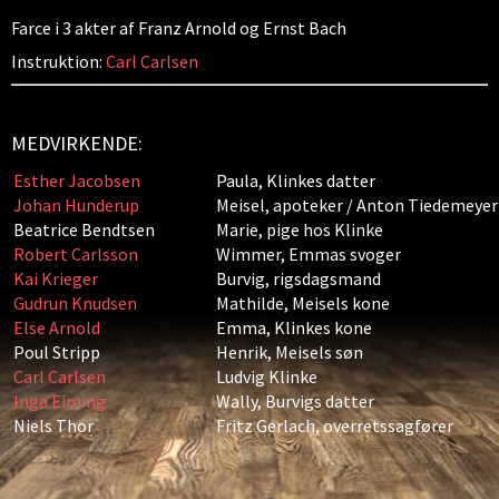
Farce i 3 akter af Franz Arnold og Ernst Bach
Instruktion:
Carl Carlsen
MEDVIRKENDE:
Esther Jacobsen
Paula, Klinkes datter
Johan Hunderup
Meisel, apoteker / Anton Tiedemeyer
Beatrice Bendtsen
Marie, pige hos Klinke
Robert Carlsson
Wimmer, Emmas svoger
Kai Krieger
Burvig, rigsdagsmand
Gudrun Knudsen
Mathilde, Meisels kone
Else Arnold
Emma, Klinkes kone
Poul Stripp
Henrik, Meisels søn
Carl Carlsen
Ludvig Klinke
Inga Eiming
Wally, Burvigs datter
Niels Thor
Fritz Gerlach, overretssagfører