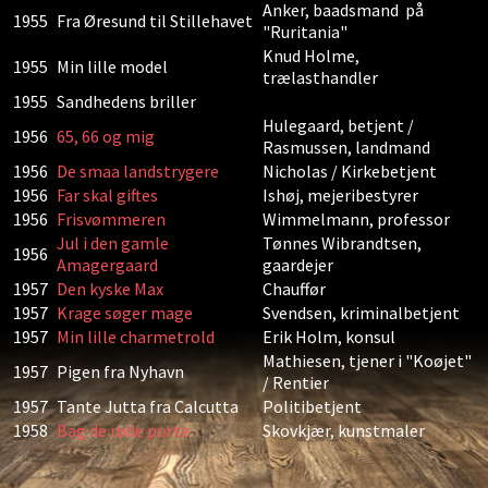
Anker, baadsmand på
1955
Fra Øresund til Stillehavet
"Ruritania"
Knud Holme,
1955
Min lille model
trælasthandler
1955
Sandhedens briller
Hulegaard, betjent /
1956
65, 66 og mig
Rasmussen, landmand
1956
De smaa landstrygere
Nicholas / Kirkebetjent
1956
Far skal giftes
Ishøj, mejeribestyrer
1956
Frisvømmeren
Wimmelmann, professor
Jul i den gamle
Tønnes Wibrandtsen,
1956
Amagergaard
gaardejer
1957
Den kyske Max
Chauffør
1957
Krage søger mage
Svendsen, kriminalbetjent
1957
Min lille charmetrold
Erik Holm, konsul
Mathiesen, tjener i "Koøjet"
1957
Pigen fra Nyhavn
/ Rentier
1957
Tante Jutta fra Calcutta
Politibetjent
1958
Bag de røde porte
Skovkjær, kunstmaler