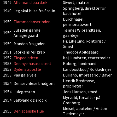
1949
Alle mand paa dæk
Siwert, matros
Springberg, direktør for
1949
Jeg skal hilse fra Stalin
badehotel
Durchnagel,
1950
Flammedanserinden
pensionatsvært
Jul i den gamle
Tønnes Wibrandtsen,
1950
Amagergaard
gaardejer
Hr. Lillelund, kontorist /
1950
Manden fra gaden
Smed
1951
Storkens fejlgreb
Theodor Abildgaard
1952
Ekspeditricen
Kaj Lundsten, teatermaler
1953
Den nye husassistent
Koborg, landmand
1953
Dydens apostle
Landpostbud / Rokkedrejer
1953
Paa gale veje
Duriano, impresario / Bayer
Henrik Bredmose,
1954
Den søvnløse brudgom
proprietær
1954
Julegæsten
Jens Hansen, smed
Myrvold, forvalter på
1954
Saltvand og erotik
Granborg
Meisel, apoteker / Anton
1955
Den spanske flue
Tiedemeyer