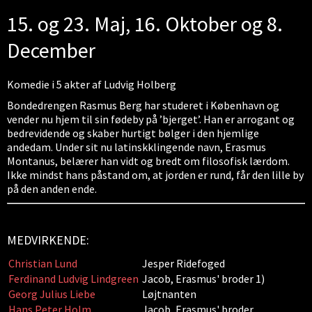
15. og 23. Maj, 16. Oktober og 8.
December
Komedie i 5 akter af Ludvig Holberg
Bondedrengen Rasmus Berg har studeret i København og
vender nu hjem til sin fødeby på ’bjerget’. Han er arrogant og
bedrevidende og skaber hurtigt bølger i den hjemlige
andedam. Under sit nu latinskklingende navn, Erasmus
Montanus, belærer han vidt og bredt om filosofisk lærdom.
Ikke mindst hans påstand om, at jorden er rund, får den lille by
på den anden ende.
MEDVIRKENDE:
Christian Lund
Jesper Ridefoged
Ferdinand Ludvig Lindgreen
Jacob, Erasmus' broder 1)
Georg Julius Liebe
Løjtnanten
Hans Peter Holm
Jacob, Erasmus' broder