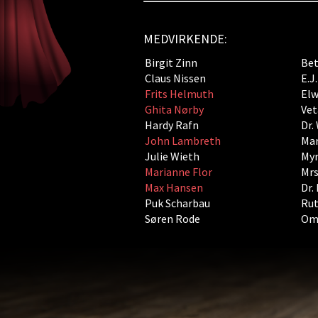
MEDVIRKENDE:
Birgit Zinn
Bet
Claus Nissen
E.J
Frits Helmuth
Elw
Ghita Nørby
Vet
Hardy Rafn
Dr.
John Lambreth
Mar
Julie Wieth
Myr
Marianne Flor
Mrs
Max Hansen
Dr.
Puk Scharbau
Rut
Søren Rode
Oma