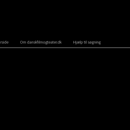
rside
Om danskfilmogteater.dk
Hjælp til søgning