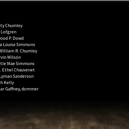
ty Chumley
. Lofgren
ood P. Dowd
a Louise Simmons
 William R. Chumley
vin Wilson
tle Mae Simmons
. Ethel Chauvenet
 Lyman Sanderson
h Kelly
r Gaffney, dommer