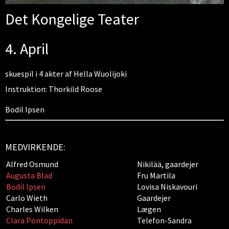
Det Kongelige Teater
4. April
skuespil i 4 akter af Hella Wuolijoki
Instruktion: Thorkild Roose
Bodil Ipsen
MEDVIRKENDE:
Alfred Osmund
Nikilää, gaardejer
Augusta Blad
Fru Martila
Bodil Ipsen
Lovisa Niskavouri
Carlo Wieth
Gaardejer
Charles Wilken
Lægen
Clara Pontoppidan
Telefon-Sandra