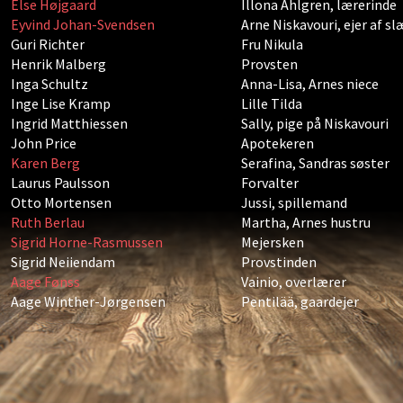
Else Højgaard
Illona Ahlgren, lærerinde
Eyvind Johan-Svendsen
Arne Niskavouri, ejer af 
Guri Richter
Fru Nikula
Henrik Malberg
Provsten
Inga Schultz
Anna-Lisa, Arnes niece
Inge Lise Kramp
Lille Tilda
Ingrid Matthiessen
Sally, pige på Niskavouri
John Price
Apotekeren
Karen Berg
Serafina, Sandras søster
Laurus Paulsson
Forvalter
Otto Mortensen
Jussi, spillemand
Ruth Berlau
Martha, Arnes hustru
Sigrid Horne-Rasmussen
Mejersken
Sigrid Neiiendam
Provstinden
Aage Fønss
Vainio, overlærer
Aage Winther-Jørgensen
Pentilää, gaardejer