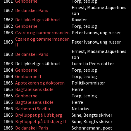
1861
Genboerne
Torp, teolog
Ernest, Madame Jaquelines
1862
De danske i Paris
søn
1862
Det lykkelige skibbrud
Kavaler
1862
Genboerne
Torp, teolog
1863
Czaren og tømmermanden
Peter Ivanow, ung russer
Czaren og tømmermanden
1863
Peter Ivanow, ung russer
II
Ernest, Madame Jaquelines
1863
De danske i Paris
søn
1863
Det lykkelige skibbrud
Lucretia Peers datter
1864
Genboerne
Torp, teolog
1864
Genboerne II
Torp, teolog
1865
Apotekeren og doktoren
Politikommisær
1865
Bagtalelsens skole
Herre
1865
Genboerne
Torp, teolog
1866
Bagtalelsens skole
Herre
1866
Barberen i Sevilla
Notarius
1866
Brylluppet på Ulfsbjerg
Sune, Bengts skriver
1866
Brylluppet på Ulfsbjerg II
Sune, Bengts skriver
1866
De danske i Paris
Schønnemann, poet