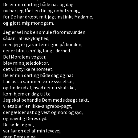
De er min darling både nat og dag
nu har jeg fået en fin og nobel smag,
for De har dræbt mit jagtinstinkt Madame,
og gjort mig monogam.
Jeg er vel nok en smule floromsvunden
sådan i al uskyldighed,
men jeg er garanteret god på bunden,
der er blot tem'lig langt derned.
De! Moralens vogter,
blev min sjæledoktor,
det vil styrke renomeet.
De er min darling både dag og nat.
Lad os to sammen være sysselsat,
og finde ud af, hvad der nu skal ske,
kom hjem en dag til te.
Jeg skal behandle Dem med udsøgt takt,
vi etabler' en ikke-angrebs-pagt,
der gælder øst og vest og nord og syd,
og navnlig Deres dyd.
De søde løgne,
var før en del af min levevej,
men Deres øjne,