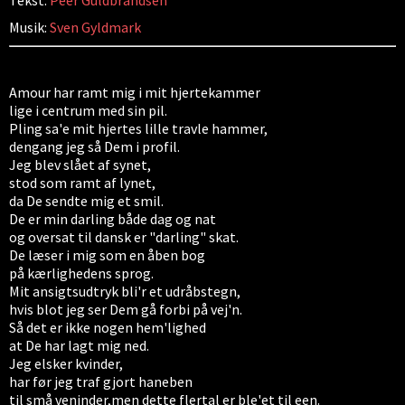
Tekst:
Peer Guldbrandsen
Musik:
Sven Gyldmark
Amour har ramt mig i mit hjertekammer
lige i centrum med sin pil.
Pling sa'e mit hjertes lille travle hammer,
dengang jeg så Dem i profil.
Jeg blev slået af synet,
stod som ramt af lynet,
da De sendte mig et smil.
De er min darling både dag og nat
og oversat til dansk er "darling" skat.
De læser i mig som en åben bog
på kærlighedens sprog.
Mit ansigtsudtryk bli'r et udråbstegn,
hvis blot jeg ser Dem gå forbi på vej'n.
Så det er ikke nogen hem'lighed
at De har lagt mig ned.
Jeg elsker kvinder,
har før jeg traf gjort haneben
til små veninder,men dette flertal er ble'et til een.