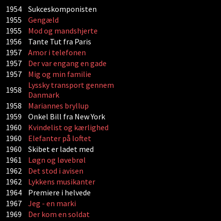
1954
Sukceskomponisten
1955
Gengæld
1955
Mod og mandshjerte
1956
Tante Tut fra Paris
1957
Amor i telefonen
1957
Der var engang en gade
1957
Mig og min familie
Lyssky transport gennem
1958
Danmark
1958
Mariannes bryllup
1959
Onkel Bill fra New York
1960
Kvindelist og kærlighed
1960
Elefanter på loftet
1960
Skibet er ladet med
1961
Løgn og løvebrøl
1962
Det stod i avisen
1962
Lykkens musikanter
1964
Premiere i helvede
1967
Jeg - en marki
1969
Der kom en soldat