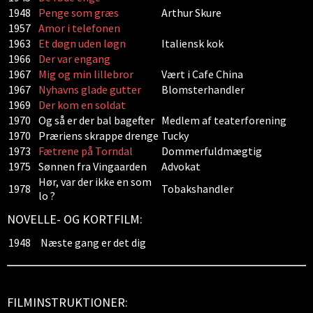
1948
Penge som græs
Arthur Skure
1957
Amor i telefonen
1963
Et døgn uden løgn
Italiensk kok
1966
Der var engang
1967
Mig og min lillebror
Vært i Cafe China
1967
Nyhavns glade gutter
Blomsterhandler
1969
Der kom en soldat
1970
Og så er der bal bagefter
Medlem af teaterforening
1970
Præriens skrappe drenge
Tucky
1973
Fætrene på Torndal
Dommerfuldmægtig
1975
Sønnen fra Vingaarden
Advokat
Hør, var der ikke en som
1978
Tobakshandler
lo ?
NOVELLE- OG KORTFILM:
1948
Næste gang er det dig
FILMINSTRUKTIONER: