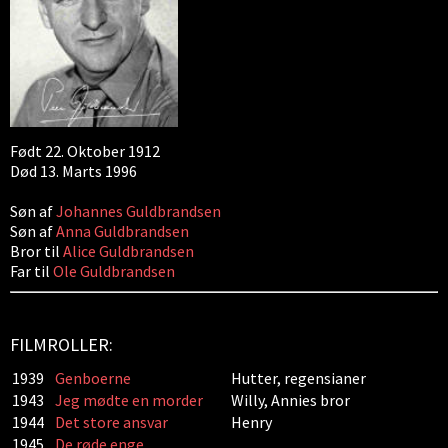
Født 22. Oktober 1912
Død 13. Marts 1996
Søn af
Johannes Guldbrandsen
Søn af
Anna Guldbrandsen
Bror til
Alice Guldbrandsen
Far til
Ole Guldbrandsen
FILMROLLER:
1939
Genboerne
Hutter, regensianer
1943
Jeg mødte en morder
Willy, Annies bror
1944
Det store ansvar
Henry
1945
De røde enge