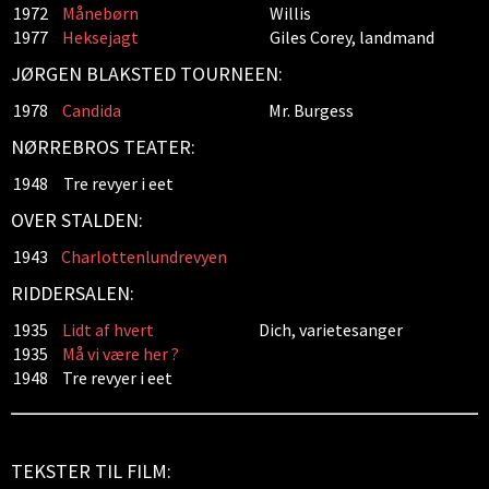
1972
Månebørn
Willis
1977
Heksejagt
Giles Corey, landmand
JØRGEN BLAKSTED TOURNEEN:
1978
Candida
Mr. Burgess
NØRREBROS TEATER:
1948
Tre revyer i eet
OVER STALDEN:
1943
Charlottenlundrevyen
RIDDERSALEN:
1935
Lidt af hvert
Dich, varietesanger
1935
Må vi være her ?
1948
Tre revyer i eet
TEKSTER TIL FILM: