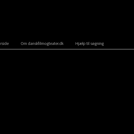
rside
Om danskfilmogteater.dk
Hjælp til søgning