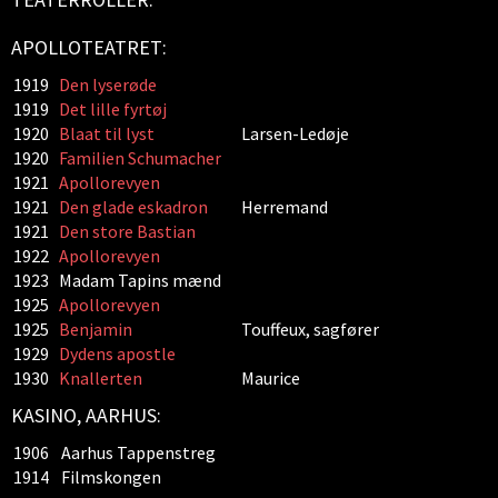
APOLLOTEATRET:
1919
Den lyserøde
1919
Det lille fyrtøj
1920
Blaat til lyst
Larsen-Ledøje
1920
Familien Schumacher
1921
Apollorevyen
1921
Den glade eskadron
Herremand
1921
Den store Bastian
1922
Apollorevyen
1923
Madam Tapins mænd
1925
Apollorevyen
1925
Benjamin
Touffeux, sagfører
1929
Dydens apostle
1930
Knallerten
Maurice
KASINO, AARHUS:
1906
Aarhus Tappenstreg
1914
Filmskongen