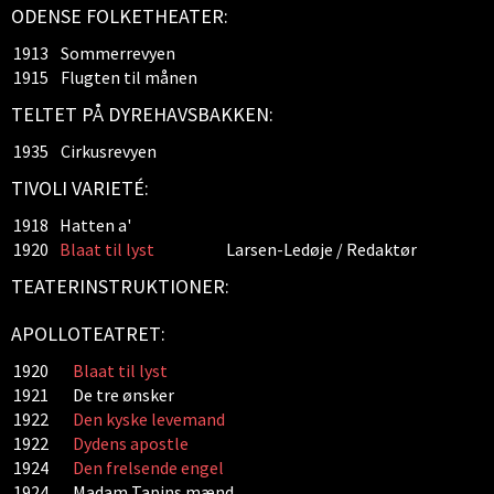
ODENSE FOLKETHEATER:
1913
Sommerrevyen
1915
Flugten til månen
TELTET PÅ DYREHAVSBAKKEN:
1935
Cirkusrevyen
TIVOLI VARIETÉ:
1918
Hatten a'
1920
Blaat til lyst
Larsen-Ledøje / Redaktør
TEATERINSTRUKTIONER:
APOLLOTEATRET:
1920
Blaat til lyst
1921
De tre ønsker
1922
Den kyske levemand
1922
Dydens apostle
1924
Den frelsende engel
1924
Madam Tapins mænd