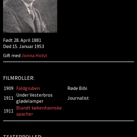
Født 28. April 1881
Død 15. Januar 1953
Gift med
Jonna Holst
FILMROLLER:
1909
Faldgruben
Røde Bibi
Under Vesterbros
1911
Journalist
glødelamper
Blandt københavnske
1911
apacher
TEATERROLLER: