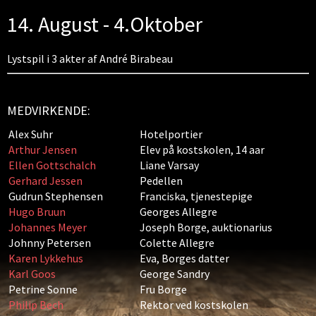
14. August - 4.Oktober
Lystspil i 3 akter af André Birabeau
MEDVIRKENDE:
Alex Suhr
Hotelportier
Arthur Jensen
Elev på kostskolen, 14 aar
Ellen Gottschalch
Liane Varsay
Gerhard Jessen
Pedellen
Gudrun Stephensen
Franciska, tjenestepige
Hugo Bruun
Georges Allegre
Johannes Meyer
Joseph Borge, auktionarius
Johnny Petersen
Colette Allegre
Karen Lykkehus
Eva, Borges datter
Karl Goos
George Sandry
Petrine Sonne
Fru Borge
Philip Bech
Rektor ved kostskolen