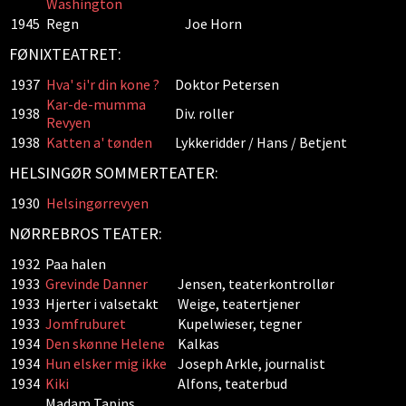
Washington
1945
Regn
Joe Horn
FØNIXTEATRET:
1937
Hva' si'r din kone ?
Doktor Petersen
Kar-de-mumma
1938
Div. roller
Revyen
1938
Katten a' tønden
Lykkeridder / Hans / Betjent
HELSINGØR SOMMERTEATER:
1930
Helsingørrevyen
NØRREBROS TEATER:
1932
Paa halen
1933
Grevinde Danner
Jensen, teaterkontrollør
1933
Hjerter i valsetakt
Weige, teatertjener
1933
Jomfruburet
Kupelwieser, tegner
1934
Den skønne Helene
Kalkas
1934
Hun elsker mig ikke
Joseph Arkle, journalist
1934
Kiki
Alfons, teaterbud
Madam Tapins