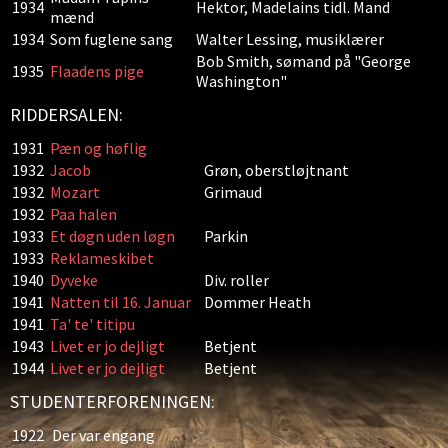
1934
Hektor, Madelains tidl. Mand
mænd
1934
Som fuglene sang
Walter Lessing, musiklærer
Bob Smith, sømand på "George
1935
Flaadens pige
Washington"
RIDDERSALEN:
1931
Pæn og høflig
1932
Jacob
Grøn, oberstløjtnant
1932
Mozart
Grimaud
1932
Paa halen
1933
Et døgn uden løgn
Parkin
1933
Reklameskibet
1940
Dyveke
Div. roller
1941
Natten til 16. Januar
Dommer Heath
1941
Ta' te' titipu
1943
Livet er jo dejligt
Betjent
1944
Livet er jo dejligt
Betjent
STUDENTERFORENINGEN:
1922
Der var engang