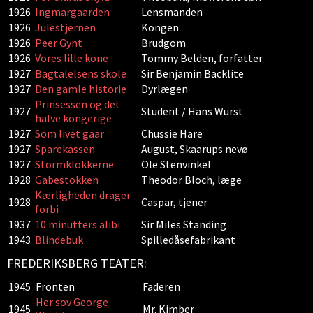
1926
Ingmargaarden
Lensmanden
1926
Julestjernen
Kongen
1926
Peer Gynt
Brudgom
1926
Vores lille kone
Tommy Belden, forfatter
1927
Bagtalelsens skole
Sir Benjamin Backlite
1927
Den gamle historie
Dyrlægen
Prinsessen og det
1927
Student / Hans Würst
halve kongerige
1927
Som livet gaar
Chussie Hare
1927
Sparekassen
August, Skaarups nevø
1927
Stormklokkerne
Ole Stenvinkel
1928
Gabestokken
Theodor Bloch, læge
Kærligheden drager
1928
Caspar, tjener
forbi
1937
10 minutters alibi
Sir Miles Standing
1943
Blindebuk
Spilledåsefabrikant
FREDERIKSBERG TEATER:
1945
Fronten
Faderen
Her sov George
1945
Mr. Kimber