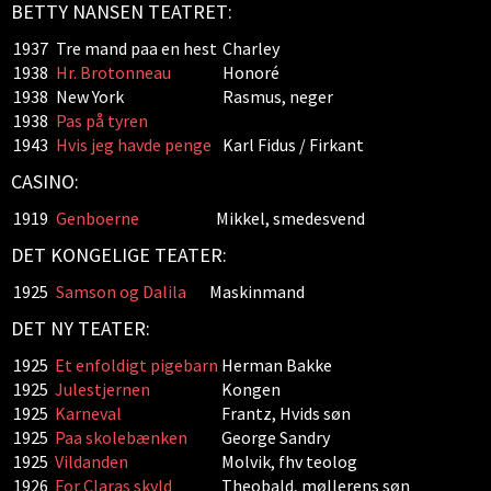
BETTY NANSEN TEATRET:
1937
Tre mand paa en hest
Charley
1938
Hr. Brotonneau
Honoré
1938
New York
Rasmus, neger
1938
Pas på tyren
1943
Hvis jeg havde penge
Karl Fidus / Firkant
CASINO:
1919
Genboerne
Mikkel, smedesvend
DET KONGELIGE TEATER:
1925
Samson og Dalila
Maskinmand
DET NY TEATER:
1925
Et enfoldigt pigebarn
Herman Bakke
1925
Julestjernen
Kongen
1925
Karneval
Frantz, Hvids søn
1925
Paa skolebænken
George Sandry
1925
Vildanden
Molvik, fhv teolog
1926
For Claras skyld
Theobald, møllerens søn