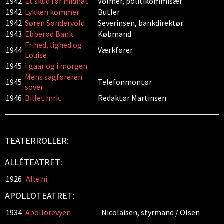
1942
Et skud før midnat
Volmer, politikommisær
1942
Lykken kommer
Butler
1942
Søren Søndervold
Severinsen, bankdirektør
1943
Ebberød Bank
Købmand
Frihed, lighed og
1944
Værkfører
Louise
1945
I gaar og i morgen
Mens sagføreren
1945
Telefonmontør
sover
1946
Billet mrk.
Redaktør Martinsen
TEATERROLLER:
ALLÉTEATRET:
1926
Alle ni
APOLLOTEATRET:
1934
Apollorevyen
Nicolaisen, styrmand / Olsen