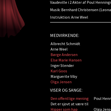
Vaudeville i 2 Akter af Poul Henning
Musik: Bernhard Christensen (Leonar
Instruktion: Arne Weel
MEDVIRKENDE:
Albrecht Schmidt
Arne Weel
Børge Andersen
Else Marie Hansen
Inger Stender
Karl Goos
Marguerite Viby
Olga Jensen
VISER OG SANGE:
Den offentlige mening
Poul Hen
Det er sjovt at være til
Hipper som hap
Olga Jens