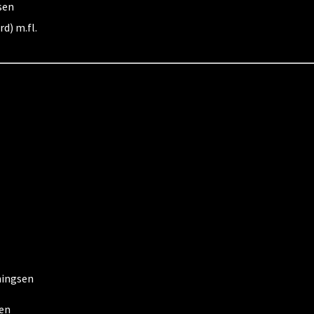
sen
d) m.fl.
ningsen
en