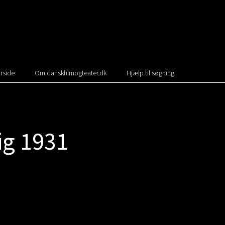
rside
Om danskfilmogteater.dk
Hjælp til søgning
ig 1931