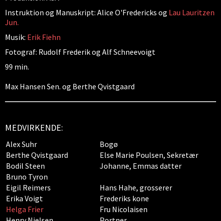
Instruktion og Manuskript: Alice O'Fredericks og
Lau Lauritzen
Jun.
Musik:
Erik Fiehn
Fotograf: Rudolf Frederik og Alf Schneevoigt
99 min.
Max Hansen Sen. og Berthe Qvistgaard
MEDVIRKENDE:
Alex Suhr
Bogø
Berthe Qvistgaard
Else Marie Poulsen, Sekretær
Bodil Steen
Johanne, Emmas datter
Bruno Tyron
Eigil Reimers
Hans Hahe, grosserer
Erika Voigt
Frederiks kone
Helga Frier
Fru Nicolaisen
Henry Nielsen
Portner