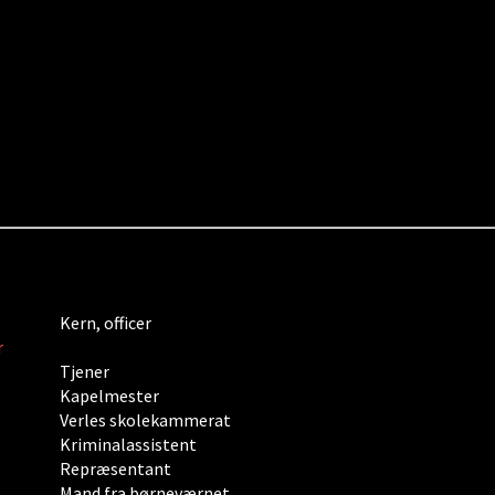
Kern, officer
r
Tjener
Kapelmester
Verles skolekammerat
Kriminalassistent
Repræsentant
Mand fra børneværnet