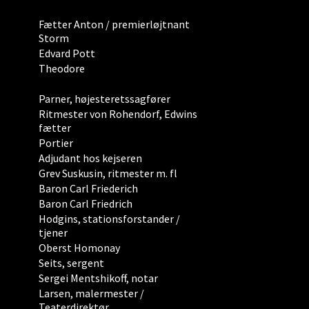
Fætter Anton / premierløjtnant
Storm
Edvard Pott
Theodore
Parner, højesteretssagfører
Ritmester von Rohendorf, Edwins
fætter
Portier
Adjudant hos kejseren
Grev Suskusin, ritmester m. fl
Baron Carl Friederich
Baron Carl Friedrich
Hodgins, stationsforstander /
tjener
Oberst Homonay
Seits, sergent
Sergei Mentshikoff, notar
Larsen, malermester /
Teaterdirektør