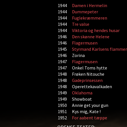
1944
Damen i Hermelin
1944
Dummepeter
1944
Fuglekræmmeren
1944
Tre valse
1944
Viktoria og hendes husar
1946
Den skønne Helene
1946
Flagermusen
1945
Styrmand Karlsens flammer
1946
Zorina
1947
Flagermusen
1947
Onkel Toms hytte
1948
Frøken Nitouche
1948
Gadeprinsessen
1948
Operettekavalkaden
1949
Oklahoma
1949
Showboat
1950
Annie get your gun
1951
Kys mig, Kate !
1952
For aabent tæppe