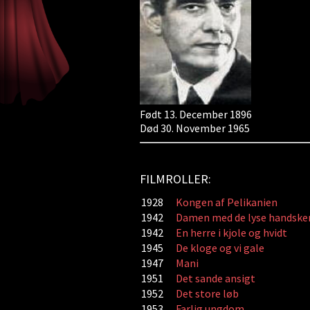
Født 13. December 1896
Død 30. November 1965
FILMROLLER:
1928
Kongen af Pelikanien
1942
Damen med de lyse handske
1942
En herre i kjole og hvidt
1945
De kloge og vi gale
1947
Mani
1951
Det sande ansigt
1952
Det store løb
1953
Farlig ungdom