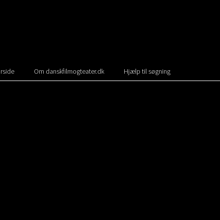
rside
Om danskfilmogteater.dk
Hjælp til søgning
n