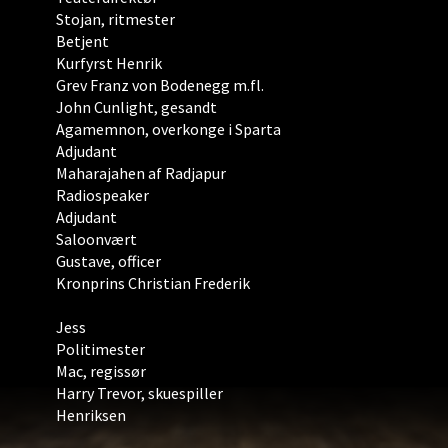
Stojan, ritmester
Betjent
Kurfyrst Henrik
Grev Franz von Bodenegg m.fl.
John Cunlight, gesandt
Agamemnon, overkonge i Sparta
Adjudant
Maharajahen af Radjapur
Radiospeaker
Adjudant
Saloonvært
Gustave, officer
Kronprins Christian Frederik
Jess
Politimester
Mac, regissør
Harry Trevor, skuespiller
Henriksen