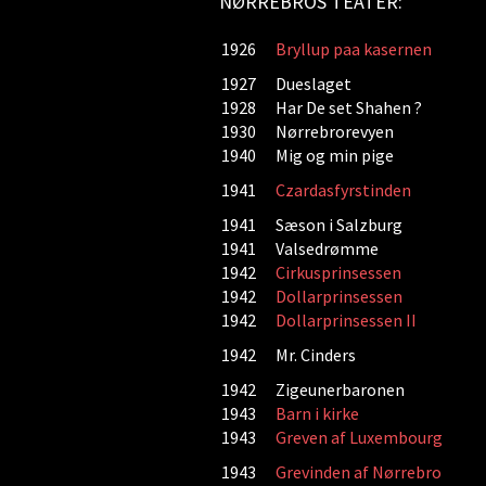
NØRREBROS TEATER:
1926
Bryllup paa kasernen
1927
Dueslaget
1928
Har De set Shahen ?
1930
Nørrebrorevyen
1940
Mig og min pige
1941
Czardasfyrstinden
1941
Sæson i Salzburg
1941
Valsedrømme
1942
Cirkusprinsessen
1942
Dollarprinsessen
1942
Dollarprinsessen II
1942
Mr. Cinders
1942
Zigeunerbaronen
1943
Barn i kirke
1943
Greven af Luxembourg
1943
Grevinden af Nørrebro