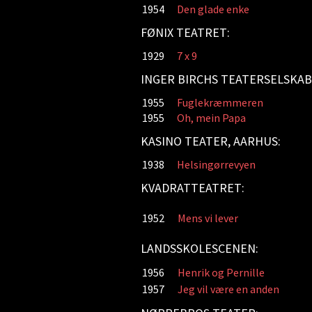
1954
Den glade enke
FØNIX TEATRET:
1929
7 x 9
INGER BIRCHS TEATERSELSKAB
1955
Fuglekræmmeren
1955
Oh, mein Papa
KASINO TEATER, AARHUS:
1938
Helsingørrevyen
KVADRATTEATRET:
1952
Mens vi lever
LANDSSKOLESCENEN:
1956
Henrik og Pernille
1957
Jeg vil være en anden