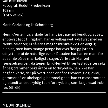
van Beethoven
Fotograf: Rudolf Frederiksen
103 min
(Foto: dfi.dk)
Maria Garland og Ib Schønberg
Henrik Verle, hvis afdøde far har gjort navnet kendt og agtet,
er blevet født til rigdom; han er velbegavet, udstyret med en
række talenter, er således meget musikalsk og en dygtig
pianist, men hans mange penge har overflødiggjort en
udnyttelse af de naturlige evner. Desuden har han en mani for
at samle på de mærkeligste sager. Verle står klar ved
fængselsporten, da lægen Erik Menkel bliver løsladt efter seks
år bag tremmer. Seks år for en forbrydelse, han ikke har
begået. Verle, der på overfladen er både troværdig og jovial,
gemmer på en ubehagelig hemmelighed: han er massemorder
og blandt andet skyldig i den forbrydelse, som lægen sad inde
for. (dfi.dk)
MEDVIRKENDE: