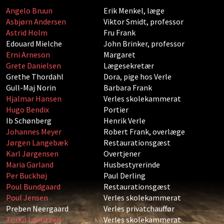
Angelo Bruun
Erik Menkel, læge
Asbjørn Andersen
Viktor Smidt, professor
Astrid Holm
Fru Frank
Edouard Mielche
John Brinker, professor
Erni Arneson
Margaret
Grete Danielsen
Lægesekretær
Grethe Thordahl
Dora, pige hos Verle
Gull-Maj Norin
Barbara Frank
Hjalmar Hansen
Verles skolekammerat
Hugo Bendix
Portier
Ib Schønberg
Henrik Verle
Johannes Meyer
Robert Frank, overlæge
Jørgen Langebæk
Restaurationsgæst
Karl Jørgensen
Overtjener
Maria Garland
Husbestyrerinde
Per Buckhøj
Paul Derling
Poul Bundgaard
Restaurationsgæst
Poul Jensen
Verles skolekammerat
Preben Neergaard
Verles privatchauffør
Torkil Lauritzen
Verles skolekammerat