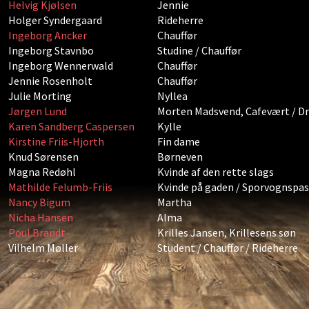
Helvig Kjølsen
Jennie
Holger Syndergaard
Rideherre
Ingeborg Ancker
Chauffør
Ingeborg Stavnbo
Studine / Chauffør
Ingeborg Wennerwald
Chauffør
Jennie Rosenholt
Chauffør
Julie Morting
Nyllea
Jørgen Lund
Morten Madsvend, Cafevært / D
Karen Sandberg Caspersen
Kylle
Kirstine Friis-Hjorth
Fin dame
Knud Sørensen
Børneven
Magna Redøhl
Kvinde af den rette slags
Mathilde Felumb-Friis
Kvinde på gaden / Sporvognspa
Nancy Bigum
Martha
Nicha Hansen
Alma
Poul Brandt
Krilles Jansen, Krillesens søn
Vilhelm Møller
Student / Chauffør / Rideherre