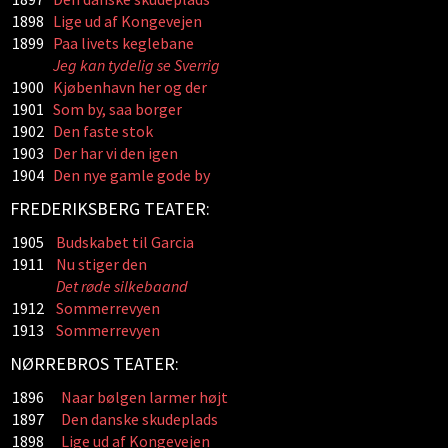
1898
Lige ud af Kongevejen
1899
Paa livets keglebane
Jeg kan tydelig se Sverrig
1900
Kjøbenhavn her og der
1901
Som by, saa borger
1902
Den faste stok
1903
Der har vi den igen
1904
Den nye gamle gode by
FREDERIKSBERG TEATER:
1905
Budskabet til Garcia
1911
Nu stiger den
Det røde silkebaand
1912
Sommerrevyen
1913
Sommerrevyen
NØRREBROS TEATER:
1896
Naar bølgen larmer højt
1897
Den danske skudeplads
1898
Lige ud af Kongevejen