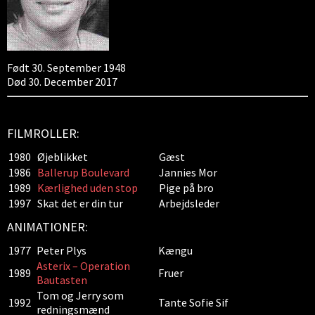
Født 30. September 1948
Død 30. December 2017
FILMROLLER:
1980
Øjeblikket
Gæst
1986
Ballerup Boulevard
Jannies Mor
1989
Kærlighed uden stop
Pige på bro
1997
Skat det er din tur
Arbejdsleder
ANIMATIONER:
1977
Peter Plys
Kængu
Asterix – Operation
1989
Fruer
Bautasten
Tom og Jerry som
1992
Tante Sofie Sif
redningsmænd