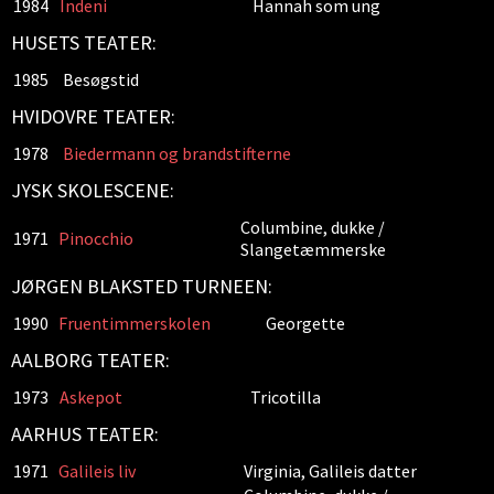
1984
Indeni
Hannah som ung
HUSETS TEATER:
1985
Besøgstid
HVIDOVRE TEATER:
1978
Biedermann og brandstifterne
JYSK SKOLESCENE:
Columbine, dukke /
1971
Pinocchio
Slangetæmmerske
JØRGEN BLAKSTED TURNEEN:
1990
Fruentimmerskolen
Georgette
AALBORG TEATER:
1973
Askepot
Tricotilla
AARHUS TEATER:
1971
Galileis liv
Virginia, Galileis datter