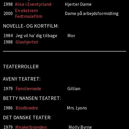
1998
Alice i Eventyrland
Hjerter Dame
En ekstrem
2000
Dame på arbejdsformidling
Fedtmulefilm
NOVELLE- OG KORTFILM:
1984
Jeg vil ha' dig tilbage
Mor
1988
Glashjertet
TEATERROLLER
AVENY TEATRET:
1979
Familiemøde
Gillian
BETTY NANSEN TEATRET:
1986
Blodbrødre
Mrs. Lyons
DET DANSKE TEATER:
1979
Mirakelbrønden
Molly Byrne