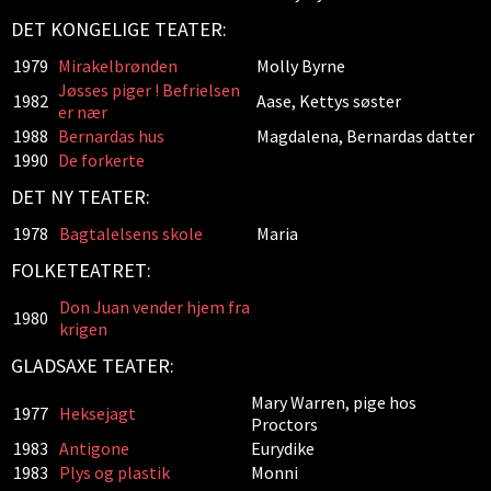
DET KONGELIGE TEATER:
1979
Mirakelbrønden
Molly Byrne
Jøsses piger ! Befrielsen
1982
Aase, Kettys søster
er nær
1988
Bernardas hus
Magdalena, Bernardas datter
1990
De forkerte
DET NY TEATER:
1978
Bagtalelsens skole
Maria
FOLKETEATRET:
Don Juan vender hjem fra
1980
krigen
GLADSAXE TEATER:
Mary Warren, pige hos
1977
Heksejagt
Proctors
1983
Antigone
Eurydike
1983
Plys og plastik
Monni