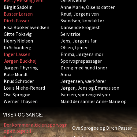
Betty Helsengreen
Olsens kone
Birgit Sadolin
Anne Marie, Olsens datter
Buster Larsen
Knud, Jørgens ven
Dirch Passer
Svendsen, konduktør
Elsa Booker Svendsen
Dansende krogæst
Gitte Toksvig
Servitrice
Henry Nielsen
Jens, Jørgens far
Ib Schønberg
Olsen, tjener
Inger Lassen
Emma, Jørgens mor
Jørgen Buckhøj
Sporvognspassager
Jørgen Thyrring
Dreng med hund i snor
Kate Mundt
Anna
Knud Schrøder
Jørgensen, værkfører
Louis Miehe-Renard
Jørgen, Jens og Emmas søn
Ove Sprogøe
Iversen, sporvognstyrer
Werner Thaysen
Mand der samler Anne-Marie op
VISER OG SANGE:
Der kommer altid en sporvogn
Ove Sprogøe og Dirch Passer
og en pige til