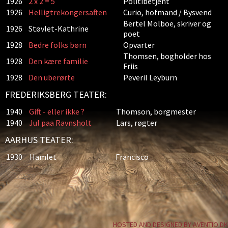
1926
2 x 2 = 5
Politibetjent
1926
Helligtrekongersaften
Curio, hofmand / Bysvend
Bertel Molboe, skriver og
1926
Støvlet-Kathrine
poet
1928
Bedre folks børn
Opvarter
Thomsen, bogholder hos
1928
Den kære familie
Friis
1928
Den uberørte
Peveril Leyburn
FREDERIKSBERG TEATER:
1940
Gift - eller ikke ?
Thomson, borgmester
1940
Jul paa Ravnsholt
Lars, røgter
AARHUS TEATER:
1930
Hamlet
Francisco
HOSTED AND DESIGNED BY AVENTIO.DK