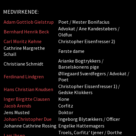
MEDVIRKENDE:
Adam Gottlob Gielstrup
Poet / Mester Bonifacius
Advokat / Ane Kandestøbers /
Bernhard Henrik Beck
Oldfux
Carl Moritz Køhne
Christopher Eisenfresser 2)
Cathrine Margrethe
Første dame
Schall
Arianke Bogtrykkers /
Christiane Schmidt
Barselskonens pige
Øllegaard Sværdfegers / Advokat /
Ferdinand Lindgren
Poet
Christopher Eissenfresser 1) /
Hans Christian Knudsen
Gedske Klokkers
Inger Birgitte Clausen
Kone
Jacob Arends
Corfitz
Jens Musted
Doktor
Johan Christopher Due
Ingeborg Blytækkers / Officer
Johanne Cathrine Rosing
Engelke Hattemagers
Troels, Corfitz' tjener / Dorthe
Lars Ibsen