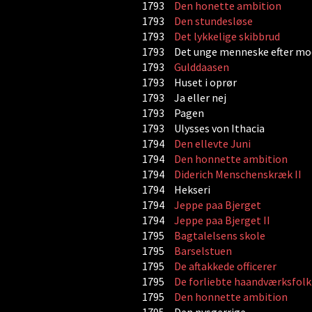
1793
Den honette ambition
1793
Den stundesløse
1793
Det lykkelige skibbrud
1793
Det unge menneske efter m
1793
Gulddaasen
1793
Huset i oprør
1793
Ja eller nej
1793
Pagen
1793
Ulysses von Ithacia
1794
Den ellevte Juni
1794
Den honnette ambition
1794
Diderich Menschenskræk II
1794
Hekseri
1794
Jeppe paa Bjerget
1794
Jeppe paa Bjerget II
1795
Bagtalelsens skole
1795
Barselstuen
1795
De aftakkede officerer
1795
De forliebte haandværksfolk
1795
Den honnette ambition