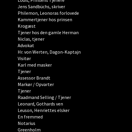
Louis, Prinsens Tjenere
Jens Sandbüchs, skriver
Philemon, Leonoras forlovede
Kammertjener hos prinsen
Krogæst
Tjener hos den gamle Herman
Niclas, tjener
Advokat
Hr. von Werten, Dagon-Kaptajn
Visitør
Karl med masker
Tjener
Assessor Brandt
Markør / Opvarter
Tjener
Raadmand Selling / Tjener
Leonard, Gothards ven
Leuson, Henriettes elsker
En fremmed
Notarius
Greenholm