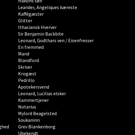
Hakons søn
Leander, Angeliques kæreste
Kaffégæster
Glitter
Ithaciansk Hverver
Sir Benjamin Backbite
Leonard, Godthars ven / Eisenfresser
En fremmed
Mand
Blandford
Skriver
Krogæst
Pedrillo
Apotekersvend
Leonard, Lucilias elsker
Kammertjener
Notarius
Mylord Beagelsted
Soukaninn
ghed
Grev Blankenborg
Ubekendt