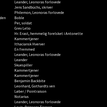
Leander, Leonoras forlovede
Jens Sandbüchs, skriver
Philemon, Leonoras forlovede
oden
Boble
Per, soldat
Grev Lelio
Hr. Erast, hemmelig forelsket i Antonette
Kammertjener
Ithaciansk Hverver
En fremmed
Leander, Leonoras forlovede
Leander
Skuespiller
Kammertjener
Kammertjener
Benjamin Backbite
Leonhard, Gothardts ven
Løber / Pointraison
Notarius
Leander, Leonoras forlovede