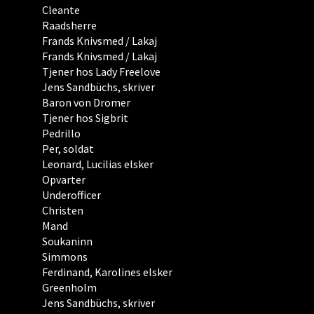
Cleante
Raadsherre
Frands Knivsmed / Lakaj
Frands Knivsmed / Lakaj
Tjener hos Lady Freelove
Jens Sandbüchs, skriver
Baron von Dromer
Tjener hos Sigbrit
Pedrillo
Per, soldat
Leonard, Lucilias elsker
Opvarter
Underofficer
Christen
Mand
Soukaninn
Simmons
Ferdinand, Karolines elsker
Greenholm
Jens Sandbüchs, skriver