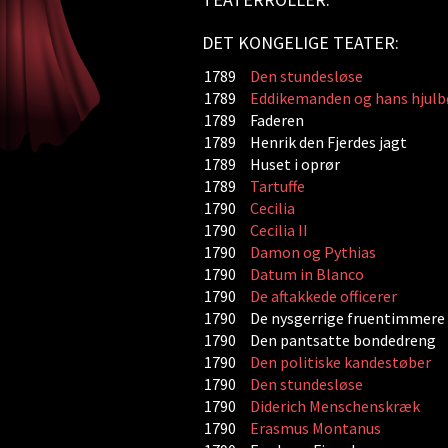
DET KONGELIGE TEATER:
1789
Den stundesløse
1789
Eddikemanden og hans hjulb
1789
Faderen
1789
Henrik den Fjerdes jagt
1789
Huset i oprør
1789
Tartuffe
1790
Cecilia
1790
Cecilia II
1790
Damon og Pythias
1790
Datum in Blanco
1790
De aftakkede officerer
1790
De nysgerrige fruentimmere
1790
Den pantsatte bondedreng
1790
Den politiske kandestøber
1790
Den stundesløse
1790
Diderich Menschenskræk
1790
Erasmus Montanus