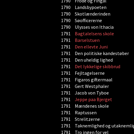
1790
Frode og Fingal
1790
Landsbypoeten
1790
Skotlænderinden
1790
Søofficererne
1790
Ulysses von Ithacia
1791
Bagtalelsens skole
1791
Barselstuen
1791
Den ellevte Juni
1791
Den politiske kandestøber
1791
Den uheldig lighed
1791
Det lykkelige skibbrud
1791
Fejltagelserne
1791
Figaros giftermaal
1791
Gert Westphaler
1791
Jacob von Tyboe
1791
Jeppe paa Bjerget
1791
Mændenes skole
1791
Raptussen
1791
Strelitzerne
1791
Taknemlighed og utaknemli
1791
Tro ingen for vel