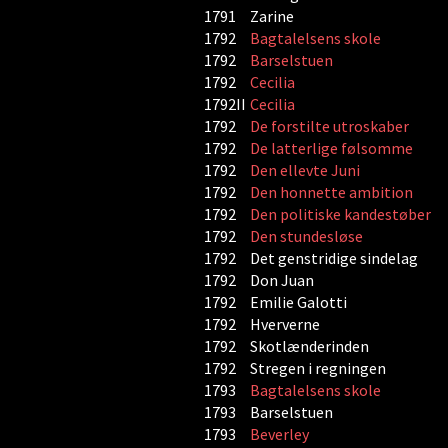
1791
Zarine
1792
Bagtalelsens skole
1792
Barselstuen
1792
Cecilia
1792II
Cecilia
1792
De forstilte utroskaber
1792
De latterlige følsomme
1792
Den ellevte Juni
1792
Den honnette ambition
1792
Den politiske kandestøber
1792
Den stundesløse
1792
Det genstridige sindelag
1792
Don Juan
1792
Emilie Galotti
1792
Hververne
1792
Skotlænderinden
1792
Stregen i regningen
1793
Bagtalelsens skole
1793
Barselstuen
1793
Beverley