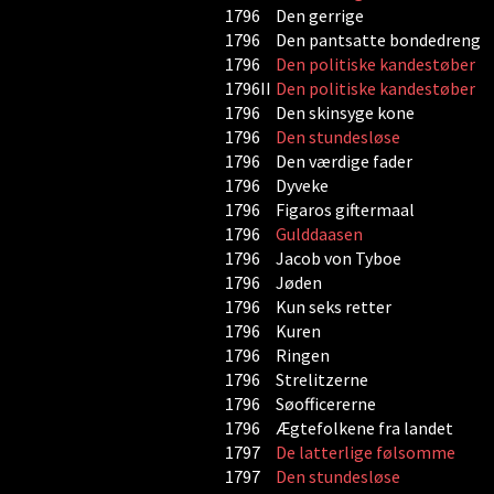
1796
Den gerrige
1796
Den pantsatte bondedreng
1796
Den politiske kandestøber
1796II
Den politiske kandestøber
1796
Den skinsyge kone
1796
Den stundesløse
1796
Den værdige fader
1796
Dyveke
1796
Figaros giftermaal
1796
Gulddaasen
1796
Jacob von Tyboe
1796
Jøden
1796
Kun seks retter
1796
Kuren
1796
Ringen
1796
Strelitzerne
1796
Søofficererne
1796
Ægtefolkene fra landet
1797
De latterlige følsomme
1797
Den stundesløse