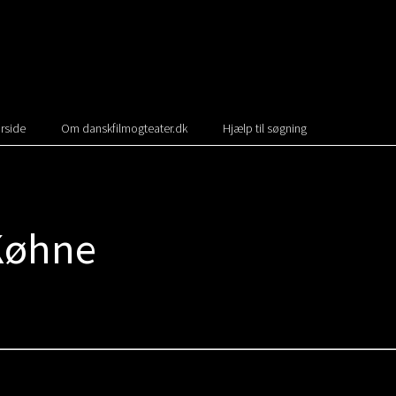
rside
Om danskfilmogteater.dk
Hjælp til søgning
 Køhne