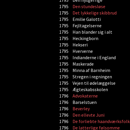
1795
Den nysgerrige
1795
Den stundesløse
1795
Det lykkelige skibbrud
1795
Emilie Galotti
1795
Fejltagelserne
1795
Han blander sig i alt
1795
Heckingborn
1795
Hekseri
1795
Hververne
1795
Indianderne i England
1795
Maskerade
1795
Minna af Barnheim
1795
Stregen i regningen
1795
Vejen til ødelæggelse
1795
Ægteskabsskolen
1796
Advokaterne
1796
Barselstuen
1796
Beverley
1796
Den ellevte Juni
1796
De forliebte haandværksfolk
1796
De latterlige følsomme